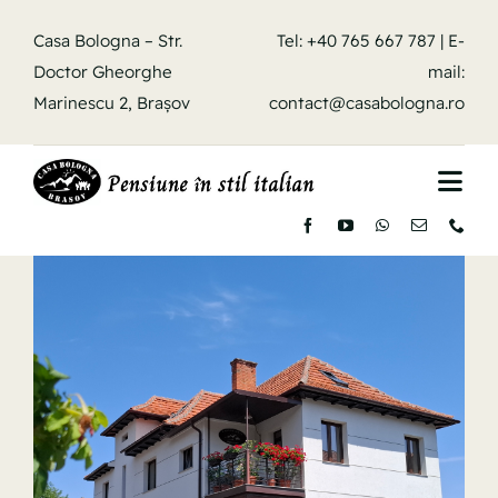
Skip
Casa Bologna – Str.
Tel: +40 765 667 787 | E-
to
Doctor Gheorghe
mail:
content
Marinescu 2, Brașov
contact@casabologna.ro
Togg
Navi
Home
Camere
Ghid Turistic
Contact